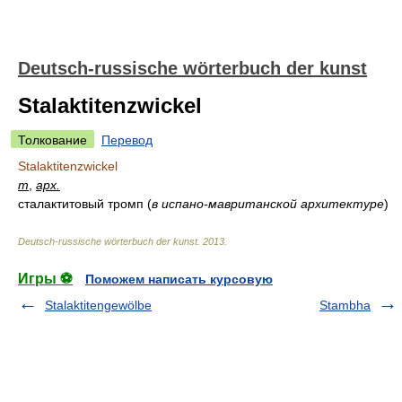
Deutsch-russische wörterbuch der kunst
Stalaktitenzwickel
Толкование
Перевод
Stalaktitenzwickel
m
,
арх.
сталактитовый тромп
(
в испано-мавританской архитектуре
)
Deutsch-russische wörterbuch der kunst
.
2013
.
Игры ⚽
Поможем написать курсовую
Stalaktitengewölbe
Stambha